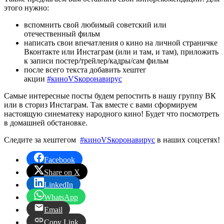
этого нужно:
вспомнить свой любимый советский или
отечественный фильм
написать свои впечатления о кино на личной страничке
Вконтакте или Инстаграм (или и там, и там), приложить
к записи постер/трейлер/кадры/сам фильм
после всего текста добавить хештег
акции
#киноVSкоронавирус
Самые интересные посты будем репостить в нашу группу ВК
или в сториз Инстаграм. Так вместе с вами сформируем
настоящую синематеку народного кино! Будет что посмотреть
в домашней обстановке.
Следите за хештегом
#киноVSкоронавирус
в наших соцсетях!
Facebook
Share on X
LinkedIn
WhatsApp
Email
Copy Link