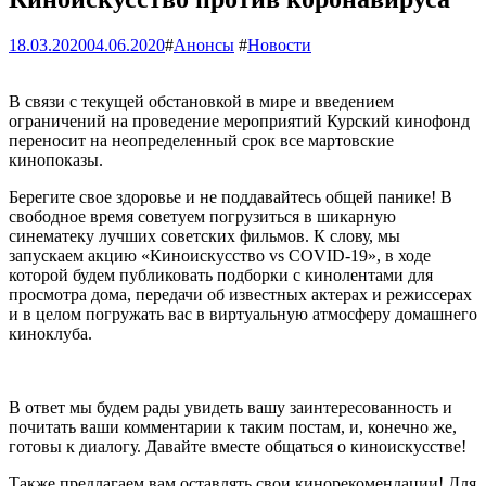
18.03.2020
04.06.2020
#
Анонсы
#
Новости
В связи с текущей обстановкой в мире и введением
ограничений на проведение мероприятий Курский кинофонд
переносит на неопределенный срок все мартовские
кинопоказы.
Берегите свое здоровье и не поддавайтесь общей панике! В
свободное время советуем погрузиться в шикарную
синематеку лучших советских фильмов. К слову, мы
запускаем акцию «Киноискусство vs COVID-19», в ходе
которой будем публиковать подборки с кинолентами для
просмотра дома, передачи об известных актерах и режиссерах
и в целом погружать вас в виртуальную атмосферу домашнего
киноклуба.
В ответ мы будем рады увидеть вашу заинтересованность и
почитать ваши комментарии к таким постам, и, конечно же,
готовы к диалогу. Давайте вместе общаться о киноискусстве!
Также предлагаем вам оставлять свои кинорекомендации! Для