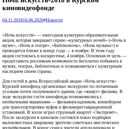
Ночь искусств-2018 в Курском
киновидеофонде
04.11.2018
16.06.2020
#
Новости
«Ночь искусств» — ежегодная культурно-образовательная
акция, которая завершает серию «культурных ночей» («Ночь в
музее», «Ночь в театре», «Библионочь», «Ночь музыки») и
проводится ближе к концу года — в ноябре. В этом году
акция состоялась в воскресенье, 4 ноября. Основная ее цель —
предоставить россиянам возможность бесплатно побывать в
музеях, театрах, библиотеках и познакомиться с культурным
наследием своем страны.
Для гостей в день Всероссийской акции «Ночь искусств»
Курский кинофонд организовал экскурсию по потаенным
уголкам почти полувекового здания, где «живут» фильмы. В
ходе экскурсии гости кинофонда познакомились с
необычными машинами — фильмоукладчиком, конвейером
для транспортировки яуфов и фильмореставрационной
установкой. В холле играл струнный квартет «Экспромт».
После экскурсии в кинозале состоялся показ подборки
малоизвестных широкому зрителю советских мистических
мультфильмов. В конце сеанса зрители апплодировали и