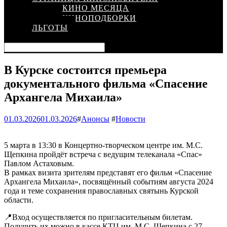
КИНО МЕСЯЦА
КИНОПОДБОРКИ
ЛЬГОТЫ
В Курске состоится премьера
документального фильма «Спасение
Архангела Михаила»
01.03.2026
01.03.2026
#
Анонсы
#
Новости
5 марта в 13:30 в Концертно-творческом центре им. М.С.
Щепкина пройдёт встреча с ведущим телеканала «Спас»
Павлом Астаховым.
В рамках визита зрителям представят его фильм «Спасение
Архангела Михаила», посвящённый событиям августа 2024
года и теме сохранения православных святынь Курской
области.
📍Вход осуществляется по пригласительным билетам.
Получить их можно в кассе КТЦ им. М.С. Щепкина с 27