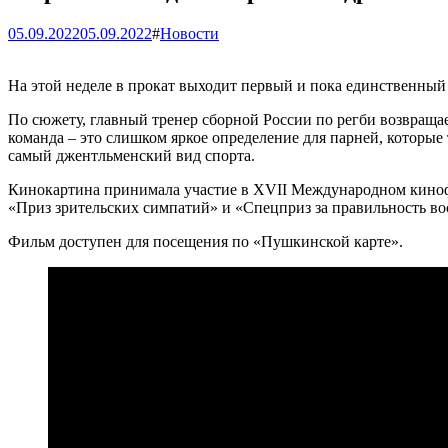
05.09.2022
05.09.2022
#
Новости
На этой неделе в прокат выходит первый и пока единственный
По сюжету, главный тренер сборной России по регби возвращае
команда – это слишком яркое определение для парней, которые
самый джентльменский вид спорта.
Кинокартина принимала участие в XVII Международном кинофес
«Приз зрительских симпатий» и «Спецприз за правильность во
Фильм доступен для посещения по «Пушкинской карте».