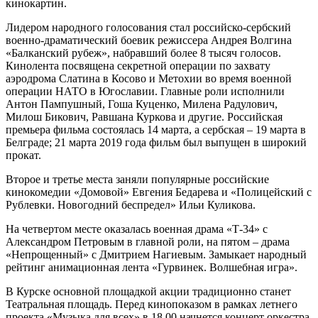
кинокартин.
Лидером народного голосования стал российско-сербский
военно-драматический боевик режиссера Андрея Волгина
«Балканский рубеж», набравший более 8 тысяч голосов.
Кинолента посвящена секретной операции по захвату
аэродрома Слатина в Косово и Метохии во время военной
операции НАТО в Югославии. Главные роли исполнили
Антон Пампушный, Гоша Куценко, Милена Радулович,
Милош Бикович, Равшана Куркова и другие. Российская
премьера фильма состоялась 14 марта, а сербская – 19 марта в
Белграде; 21 марта 2019 года фильм был выпущен в широкий
прокат.
Второе и третье места заняли популярные российские
кинокомедии «Домовой» Евгения Бедарева и «Полицейский с
Рублевки. Новогодний беспредел» Ильи Куликова.
На четвертом месте оказалась военная драма «Т-34» с
Александром Петровым в главной роли, на пятом – драма
«Непрощенный» с Дмитрием Нагиевым. Замыкает народный
рейтинг анимационная лента «Гурвинек. Волшебная игра».
В Курске основной площадкой акции традиционно станет
Театральная площадь. Перед кинопоказом в рамках летнего
проекта «Музыка для всех» в 18.00 начнется концерт оркестра