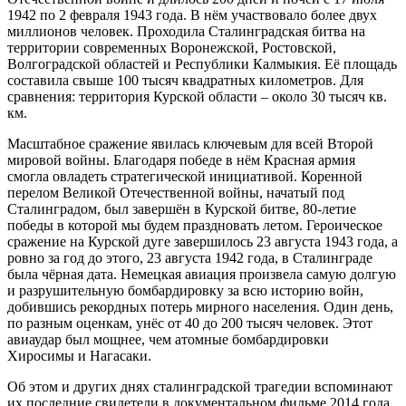
1942 по 2 февраля 1943 года. В нём участвовало более двух
миллионов человек. Проходила Сталинградская битва на
территории современных Воронежской, Ростовской,
Волгоградской областей и Республики Калмыкия. Её площадь
составила свыше 100 тысяч квадратных километров. Для
сравнения: территория Курской области – около 30 тысяч кв.
км.
Масштабное сражение явилась ключевым для всей Второй
мировой войны. Благодаря победе в нём Красная армия
смогла овладеть стратегической инициативой. Коренной
перелом Великой Отечественной войны, начатый под
Сталинградом, был завершён в Курской битве, 80-летие
победы в которой мы будем праздновать летом. Героическое
сражение на Курской дуге завершилось 23 августа 1943 года, а
ровно за год до этого, 23 августа 1942 года, в Сталинграде
была чёрная дата. Немецкая авиация произвела самую долгую
и разрушительную бомбардировку за всю историю войн,
добившись рекордных потерь мирного населения. Один день,
по разным оценкам, унёс от 40 до 200 тысяч человек. Этот
авиаудар был мощнее, чем атомные бомбардировки
Хиросимы и Нагасаки.
Об этом и других днях сталинградской трагедии вспоминают
их последние свидетели в документальном фильме 2014 года