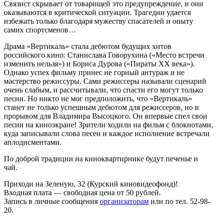
Связист скрывает от товарищей это предупреждение, и они
оказываются в критической ситуации. Трагедии удается
избежать только благодаря мужеству спасателей и опыту
самих спортсменов…
Драма «Вертикаль» стала дебютом будущих хитов
российского кино: Станислава Говорухина («Место встречи
изменить нельзя») и Бориса Дурова («Пираты ХХ века»).
Однако успех фильму принес не горный антураж и не
мастерство режиссуры. Сами режиссеры называли сценарий
очень слабым, и рассчитывали, что спасти его могут только
песни. Но никто не мог предположить, что «Вертикаль»
станет не только успешным дебютом для режиссеров, но и
прорывом для Владимира Высоцкого. Он впервые спел свои
песни на киноэкране! Зрители ходили на фильм с блокнотами,
куда записывали слова песен и каждое исполнение встречали
аплодисментами.
По доброй традиции на киноквартирнике будут печенье и
чай.
Приходи на Зеленую, 32 (Курский киновидеофонд)!
Входная плата — свободная цена от 50 рублей.
Запись в личные сообщения
организаторам
или по тел. 52-98-
20.