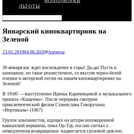
КИНОПОДБОРКИ
ЛЬГОТЫ
Январский киноквартирник на
Зеленой
23.01.2019
04.06.2020
#
Анонсы
30 января вас ждет восхождение в горы! Да-да! Пусть и
киношное, но такое реалистичное, со вкусом черно-белой
пленки и авторской песни на нашем киноквартирнике на
Зеленой!
В 19:00 — выступление Ирины Карачевцевой и музыкального
проекта «Кащенко». После перерыва смотрим
приключенческий фильм Станислава Говорухина
«Вертикаль» (1967)
Группе альпинистов, идущих на штурм непокоренной
кавказской вершины, пика Ор-Тау, послан сигнал о
немедленном возвращении: надвигается грозовой циклон.