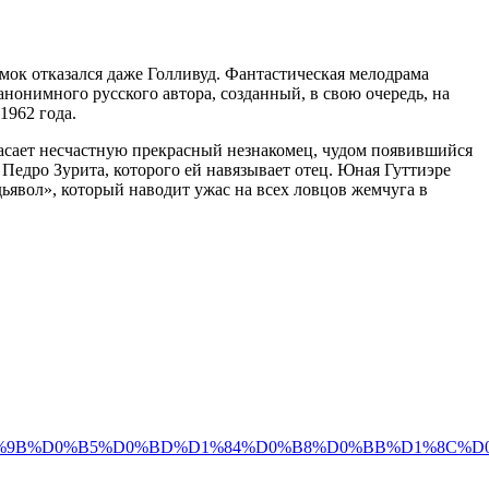
мок отказался даже Голливуд. Фантастическая мелодрама
нонимного русского автора, созданный, в свою очередь, на
 1962 года.
Спасает несчастную прекрасный незнакомец, чудом появившийся
 Педро Зурита, которого ей навязывает отец. Юная Гуттиэре
 дьявол», который наводит ужас на всех ловцов жемчуга в
%D0%9B%D0%B5%D0%BD%D1%84%D0%B8%D0%BB%D1%8C%D