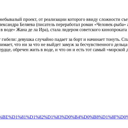
небывалый проект, от реализации которого ввиду сложности съе
ксандра Беляева (писатель переработал роман «Человек-рыба» а
в воде» Жана де ла Ира), стала лидером советского кинопроката
 гибели: девушка случайно падает за борт и начинает тонуть. 
имает, что ни за что не выйдет замуж за бесчувственного дельца
ердце, обречен жить в воде, и что он и есть тот самый «морской
D%D0%BE%D1%81%D1%82%D1%83%D0%B4%D0%B8%D1%8F