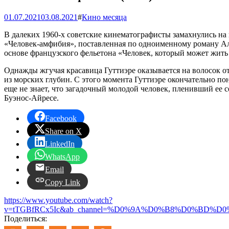
01.07.2021
03.08.2021
#
Кино месяца
В далеких 1960-х советские кинематографисты замахнулись на 
«Человек-амфибия», поставленная по одноименному роману Але
основе французского фельетона «Человек, который может жить 
Однажды жгучая красавица Гуттиэре оказывается на волосок от
из морских глубин. С этого момента Гуттиэре окончательно пон
еще не знает, что загадочный молодой человек, пленивший ее с
Буэнос-Айресе.
Facebook
Share on X
LinkedIn
WhatsApp
Email
Copy Link
https://www.youtube.com/watch?
v=tTGBfRCx5Ic&ab_channel=%D0%9A%D0%B8%D0%B
Поделиться: